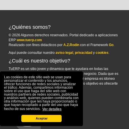
¿Quiénes somos?
© 2026 Algunos derechos reservados. Portal dedicado a aplicaciones
ERP
www.tuerp.com
Realizado con fines didacticos por
A.Z.Rodin
con el Framework
Go
.
Aquí puede consultar nuestro
aviso legal
,
privacidad
y
cookies
.
¿Cuál es nuestro objetivo?
TuERP es un sitio joven y dinamico que te ayudara en todas las
cuestiones sobre elegir un sistema ERP para tu negocio. Dada que es
Las cookies de este sitio web se usan para
una cuestion de vital importancia para cualquier empresa es idoneo
personalizar el contenido y los anuncios,
recopilar la maxima información posible. Nuestro objetivo es ofrecerte
ofrecer funciones de redes sociales y analizar
el tráfico. Además, compartimos información
esta información.
sobre el uso que haga del sitio web con
nuestros partners de redes sociales, publicidad
y análisis web, quienes pueden combinarla con
otra información que les haya proporcionado o
que hayan recopilado a partir del uso que haya
hecho de sus servicios.
Ver detalles
Aceptar