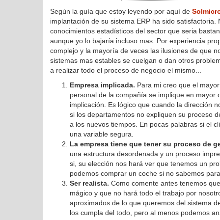
Según la guía que estoy leyendo por aquí de
Solmicr
implantación de su sistema ERP ha sido satisfactoria. 
conocimientos estadísticos del sector que seria bastan
aunque yo lo bajaría incluso mas. Por experiencia pr
complejo y la mayoría de veces las ilusiones de que no
sistemas mas estables se cuelgan o dan otros probl
a realizar todo el proceso de negocio el mismo...
Empresa implicada.
Para mi creo que el mayor 
personal de la compañía se implique en mayor
implicación. Es lógico que cuando la dirección n
si los departamentos no expliquen su proceso d
a los nuevos tiempos. En pocas palabras si el c
una variable segura.
La empresa tiene que tener su proceso de ge
una estructura desordenada y un proceso impre
si, su elección nos hará ver que tenemos un pr
podemos comprar un coche si no sabemos para 
Ser realista.
Como comente antes tenemos que se
mágico y que no hará todo el trabajo por nosotro
aproximados de lo que queremos del sistema de
los cumpla del todo, pero al menos podemos ana