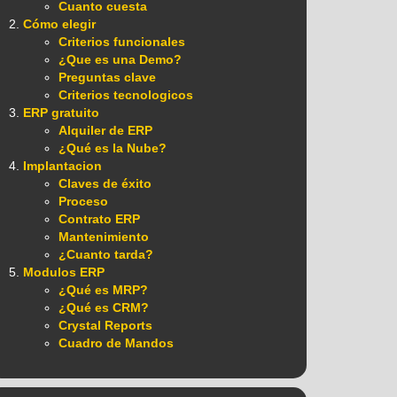
Cuanto cuesta
Cómo elegir
Criterios funcionales
¿Que es una Demo?
Preguntas clave
Criterios tecnologicos
ERP gratuito
Alquiler de ERP
¿Qué es la Nube?
Implantacion
Claves de éxito
Proceso
Contrato ERP
Mantenimiento
¿Cuanto tarda?
Modulos ERP
¿Qué es MRP?
¿Qué es CRM?
Crystal Reports
Cuadro de Mandos