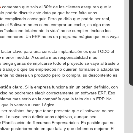
o
comentan que solo el 30% de los clientes aseguran que la
No podría discutir este dato ya que hacen falta unos
te complicado conseguir. Pero yo diría que podría ser real,
opia el Software no es como comprar un coche, es algo mas
s "solucione totalmente la vida" no se cumplen. Incluso los
emas menores. Un ERP no es un programa mágico que nos vaya
factor clave para una correcta implantación es que TODO el
 o menor medida. A cuanta mas responsabilidad mas
o tenga ganas de implicarse todo el proyecto se vaya al traste o
e trabajo o que los empleados no quieran formarse o adaptarse
liente no desea un producto pero lo compra, su descontento es
stión claro.
Si la empresa funciona sin un orden definido, con
ciso no podremos elegir correctamente un software ERP. Eso
oblema mas serio en la compañía que la falta de un ERP. No
que lo vamos a usar. Lógico.
r realistas, hay que tener presente que el software no ser
s. Lo suyo seria definir unos objetivos, aunque sea
 Planificación de Recursos Empresariales. Es posible que no
lizar posteriormente en que falla y que debemos mejorar. El