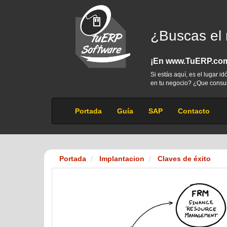
¿Buscas el
¡En www.TuERP.com 
Si estás aquí, es el lugar 
en tu negocio? ¿Que consul
Portada
Guía
SAP
Contacto
Portada
Implantacion
Claves de éxito