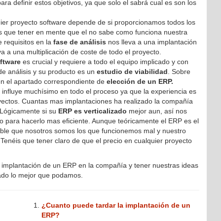
ra definir estos objetivos, ya que solo el sabrá cual es son los
uier proyecto software depende de si proporcionamos todos los
os que tener en mente que el no sabe como funciona nuestra
 requisitos en la
fase de análisis
nos lleva a una implantación
a a una multiplicación de coste de todo el proyecto.
oftware
es crucial y requiere a todo el equipo implicado y con
 de análisis y su producto es un
estudio de viabilidad
. Sobre
en el apartado correspondiente de
elección de un ERP.
 influye muchísimo en todo el proceso ya que la experiencia es
yectos. Cuantas mas implantaciones ha realizado la compañía
. Lógicamente si su
ERP es verticalizado
mejor aun, así nos
o para hacerlo mas eficiente. Aunque teóricamente el ERP es el
able que nosotros somos los que funcionemos mal y nuestro
enéis que tener claro de que el precio en cualquier proyecto
 implantación de un ERP en la compañía y tener nuestras ideas
seado lo mejor que podamos.
¿Cuanto puede tardar la implantación de un
ERP?