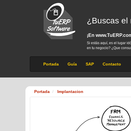
¿Buscas el
¡En www.TuERP.com 
Si estás aquí, es el lugar 
en tu negocio? ¿Que consul
Portada
Guía
SAP
Contacto
Portada
Implantacion