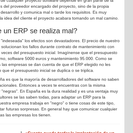
o de cualquier proyecto software depende en gran parte de la
es del proveedor encargado del proyecto, sino de la propia
esarrollo y comunica mal o tarde los requisitos. Es muy
 la idea del cliente el proyecto acabara tomando un mal camino.
e un ERP se realiza mal?
"indeseada" los efectos son devastadores. El precio de nuestro
 solucionan los fallos durante contrato de mantenimiento con
 veces del presupuesto inicial. Imagínense que el presupuesto
ismo, software 5000 euros y mantenimiento 95.000. Como se
es las empresas se dan cuenta de que el ERP elegido no les
 que el presupuesto inicial se duplica o se triplica.
ña es que la mayoría de desarrolladores del software no saben
nacionales. Entonces a veces te encuentras con la misma
y "negras". En España es la dura realidad y es una ventaja muy
sultores se las saben todas, para adaptar un ERP para la
uestra empresa trabaja en "negro" o tiene cosas de este tipo,
tar futuras sorpresas. En general hay que comunicar cualquier
das las empresas los tienen.