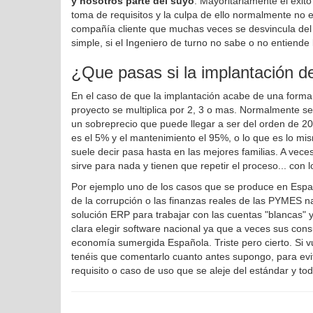
y nosotros parte del suyo
. Mayoritariamente el éxit
toma de requisitos y la culpa de ello normalmente no 
compañía cliente que muchas veces se desvincula del d
simple, si el Ingeniero de turno no sabe o no entiende
¿Que pasas si la implantación d
En el caso de que la implantación acabe de una forma 
proyecto se multiplica por 2, 3 o mas. Normalmente se
un sobreprecio que puede llegar a ser del orden de 20
es el 5% y el mantenimiento el 95%, o lo que es lo m
suele decir pasa hasta en las mejores familias. A vec
sirve para nada y tienen que repetir el proceso... con lo
Por ejemplo uno de los casos que se produce en Espa
de la corrupción o las finanzas reales de las PYMES 
solución ERP para trabajar con las cuentas "blancas" 
clara elegir software nacional ya que a veces sus con
economía sumergida Española. Triste pero cierto. Si v
tenéis que comentarlo cuanto antes supongo, para evi
requisito o caso de uso que se aleje del estándar y to