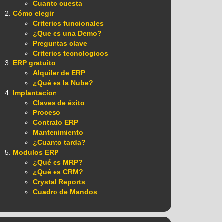
Cuanto cuesta
Cómo elegir
Criterios funcionales
¿Que es una Demo?
Preguntas clave
Criterios tecnologicos
ERP gratuito
Alquiler de ERP
¿Qué es la Nube?
Implantacion
Claves de éxito
Proceso
Contrato ERP
Mantenimiento
¿Cuanto tarda?
Modulos ERP
¿Qué es MRP?
¿Qué es CRM?
Crystal Reports
Cuadro de Mandos