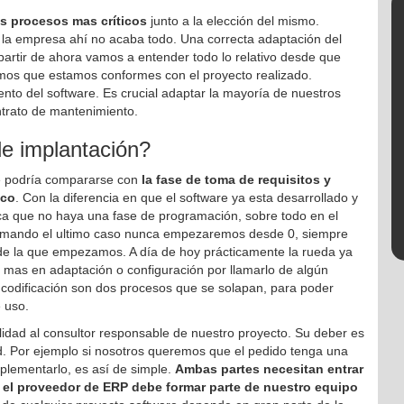
s procesos mas críticos
junto a la elección del mismo.
la empresa ahí no acaba todo. Una correcta adaptación del
 partir de ahora vamos a entender todo lo relativo desde que
mos que estamos conformes con el proyecto realizado.
to del software. Es crucial adaptar la mayoría de nuestros
ntrato de mantenimiento.
e implantación?
se podría compararse con
la fase de toma de requisitos y
ico
. Con la diferencia en que el software ya esta desarrollado y
ca que no haya una fase de programación, sobre todo en el
tomando el ultimo caso nunca empezaremos desde 0, siempre
sde la que empezamos. A día de hoy prácticamente la rueda ya
 mas en adaptación o configuración por llamarlo de algún
 codificación son dos procesos que se solapan, para poder
e uso.
dad al consultor responsable de nuestro proyecto. Su deber es
ad. Por ejemplo si nosotros queremos que el pedido tenga una
plementarlo, es así de simple.
Ambas partes necesitan entrar
 el proveedor de ERP debe formar parte de nuestro equipo