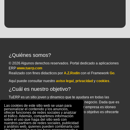
¿Quiénes somos?
© 2026 Algunos derechos reservados. Portal dedicado a aplicaciones
ERP
www.tuerp.com
Realizado con fines didacticos por
A.Z.Rodin
con el Framework
Go
.
Aquí puede consultar nuestro
aviso legal
,
privacidad
y
cookies
.
¿Cuál es nuestro objetivo?
TuERP es un sitio joven y dinamico que te ayudara en todas las
cuestiones sobre elegir un sistema ERP para tu negocio. Dada que es
Las cookies de este sitio web se usan para
una cuestion de vital importancia para cualquier empresa es idoneo
personalizar el contenido y los anuncios,
recopilar la maxima información posible. Nuestro objetivo es ofrecerte
ofrecer funciones de redes sociales y analizar
el tráfico. Además, compartimos información
esta información.
sobre el uso que haga del sitio web con
nuestros partners de redes sociales, publicidad
y análisis web, quienes pueden combinarla con